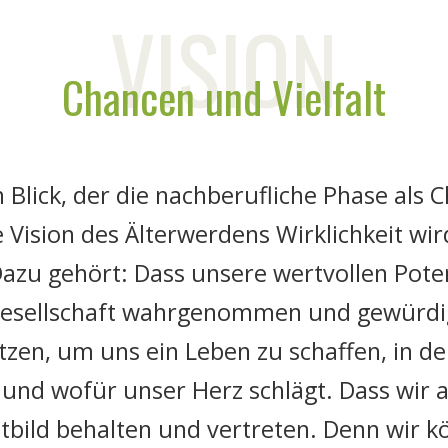
VISION
Chancen und Vielfalt
 Blick, der die nachberufliche Phase als C
 Vision des Älterwerdens Wirklichkeit wird,
u gehört: Dass unsere wertvollen Poten
 Gesellschaft wahrgenommen und gewürdi
zen, um uns ein Leben zu schaffen, in 
und wofür unser Herz schlägt. Dass wir 
stbild behalten und vertreten. Denn wir 