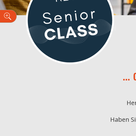
n
… 
Her
Haben Si