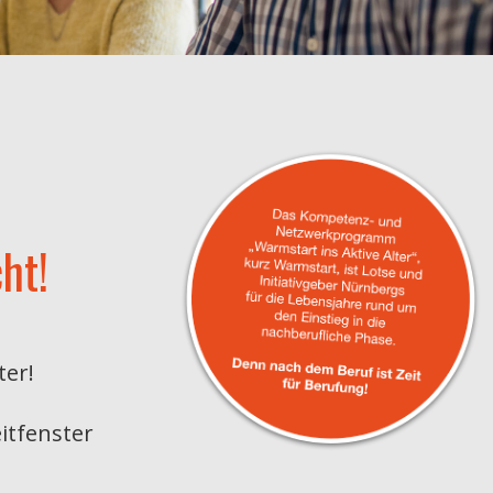
ht!
ter!
itfenster